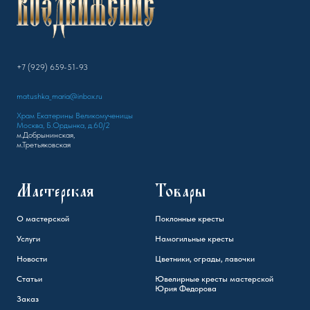
+7 (929) 659-51-93
matushka_maria@inbox.ru
Храм Екатерины Великомученицы
Москва, Б.Ордынка, д.60/2
м.Добрынинская,
м.Третьяковская
Мастерская
Товары
О мастерской
Поклонные кресты
Услуги
Намогильные кресты
Новости
Цветники, ограды, лавочки
Статьи
Ювелирные кресты мастерской
Юрия Федорова
Заказ