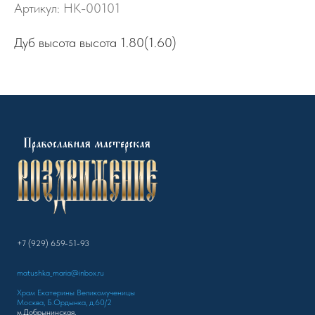
Артикул:
НК-00101
Дуб высота высота 1.80(1.60)
+7 (929) 659-51-93
matushka_maria@inbox.ru
Храм Екатерины Великомученицы
Москва, Б.Ордынка, д.60/2
м.Добрынинская,