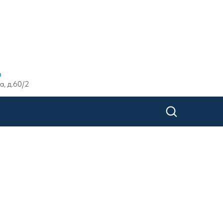
ы
а, д.60/2