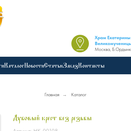
Храм Екатерины
Великомучениц
Москва, Б.Ордынк
ги
Каталог
Новости
Статьи
Заказ
Контакты
Главная
→
Каталог
Дубовый крест без резьбы
Артикул:
НК-00108