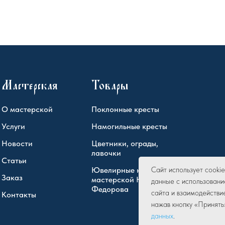
Мастерская
Товары
О мастерской
Поклонные кресты
Услуги
Намогильные кресты
Новости
Цветники, ограды,
лавочки
Статьи
Ювелирные кресты
Сайт использует cook
Заказ
мастерской Юрия
данные с использовани
Федорова
сайта и взаимодействи
Контакты
нажав кнопку «Принять
данных
.