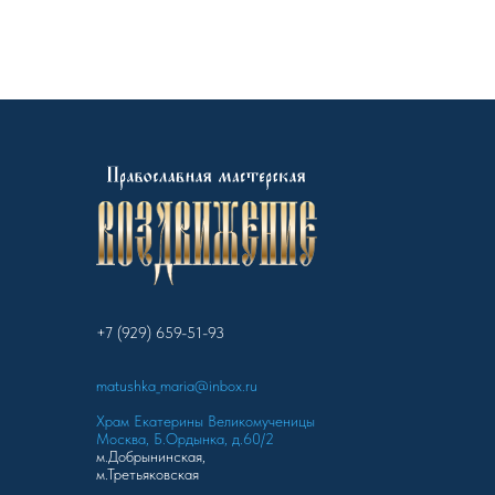
+7 (929) 659-51-93
matushka_maria@inbox.ru
Храм Екатерины Великомученицы
Москва, Б.Ордынка, д.60/2
м.Добрынинская,
м.Третьяковская