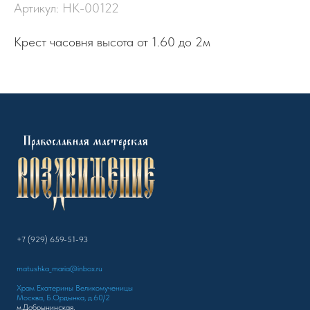
Артикул:
НК-00122
Крест часовня высота от 1.60 до 2м
+7 (929) 659-51-93
matushka_maria@inbox.ru
Храм Екатерины Великомученицы
Москва, Б.Ордынка, д.60/2
м.Добрынинская,