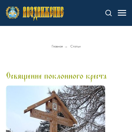
Главная
→
Статьи
Освящение поклонного креста