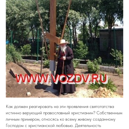
Как должен реагировать на эти проявления святотатства
истинно верующий православный христианин? Собственным
личным примером, относясь ко всему живому созданному
Господом с христианской любовью. Деятельность