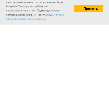
персональные данные с использованием Яндекс
Метрики. Это улучшает работу сайта
Принять
и взаимодействие с ним. Подтвердите ваше
согласие, нажав кнопку «Принять». См.
Условия
обработки персональных данных
.