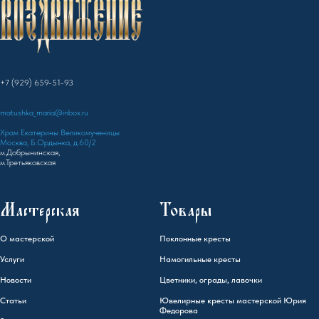
+7 (929) 659-51-93
matushka_maria@inbox.ru
Храм Екатерины Великомученицы
Москва, Б.Ордынка, д.60/2
м.Добрынинская,
м.Третьяковская
Мастерская
Товары
О мастерской
Поклонные кресты
Услуги
Намогильные кресты
Новости
Цветники, ограды, лавочки
Статьи
Ювелирные кресты мастерской Юрия
Федорова