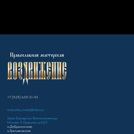
+7 (929) 659-51-93
matushka_maria@inbox.ru
Храм Екатерины Великомученицы
Москва, Б.Ордынка, д.60/2
м.Добрынинская,
м.Третьяковская