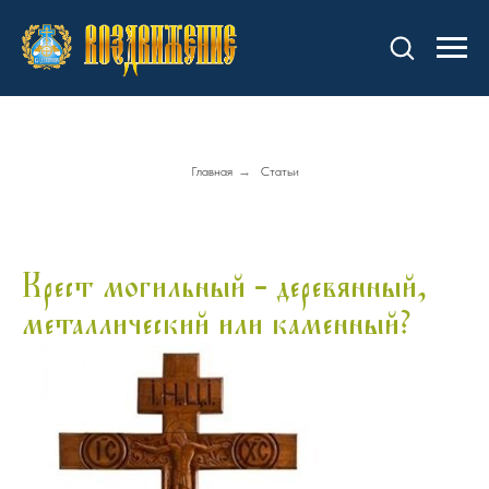
Главная
→
Статьи
Крест могильный - деревянный,
металлический или каменный?