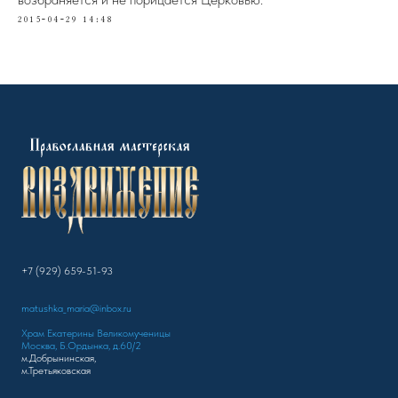
2015-04-29 14:48
+7 (929) 659-51-93
matushka_maria@inbox.ru
Храм Екатерины Великомученицы
Москва, Б.Ордынка, д.60/2
м.Добрынинская,
м.Третьяковская