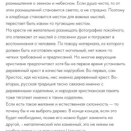
размышления о земном и небесном. Если душа чиста, то от
этих размышлений становится светло, а не страшно. Поэтому
и кладбище становится местом для важных мыслей,
перестает быть каким-то пугающим местом.
На кресте не желательно размещать фотографию покойного,
это отвлекает от мыслей о спасении души и погружает в
воспоминания о человеке. По поводу материала, из которого
должен быть изготовлен крест могильный, нет каких-то
четких требований и предписаний. Но многие верующие
христиане предпочитают хотя бы на первое время установить
деревянный крест в качестве надгробия. Во-первых, сам
Христос, идя на казнь, нес именно деревянный крест. Во-
вторых, русская традиция тесно связана именно с
деревянными изделиями, и народная христианская память
тоже тяготеет именно к таким изделиям.
Если есть такое желание и естественная склонность — то
почему бы и не выбрать дерево. В конце концов, если это
будет необходимо, позже его можно будет заменить на
другой, - металлический или каменный, это не никем не
возбраняется и не порицается Церковью.