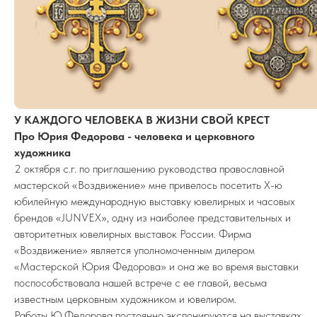
У КАЖДОГО ЧЕЛОВЕКА В ЖИЗНИ СВОЙ КРЕСТ
Про Юрия Федорова - человека и церковного
художника
2 октября с.г. по приглашению руководства православной
мастерской «Воздвижение» мне привелось посетить Х-ю
юбилейную международную выставку ювелирных и часовых
брендов «JUNVEX», одну из наиболее представительных и
авторитетных ювелирных выставок России. Фирма
«Воздвижение» является уполномоченным дилером
«Мастерской Юрия Федорова» и она же во время выставки
поспособствовала нашей встрече с ее главой, весьма
известным церковным художником и ювелиром.
Работы Ю.Федорова постоянно экспонируются на выставках