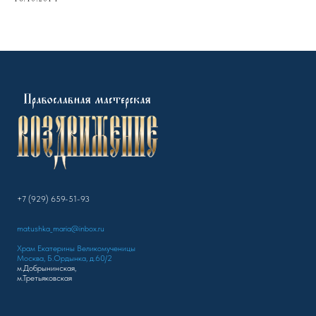
+7 (929) 659-51-93
matushka_maria@inbox.ru
Храм Екатерины Великомученицы
Москва, Б.Ордынка, д.60/2
м.Добрынинская,
м.Третьяковская