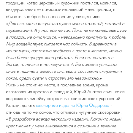
традиции, когда церковный художник постился, молился,
воздерживался от интимных отношений с женщинами, и
обязательно брал благословение у священника.
«Для светского искусства нужно много страстей, метаний и
переживаний. А у нас все не так. Пока ты не приведешь душу
в порядок, не очистишься, - невозможно приступить к работе.
Мир воздействует, пытается нас поймать. В древности в
монастырях, постоянно пребывая в посте и молитве, можно
было более продуктивно работать. Если нет контакта с
Богом, то ничего и не получится. А Бога можно услышать
лишь в тишине, в шелесте листьев, в состоянии смирения и
покоя, среди суеты и страстей это невозможно.»
Жизнь не стоит на месте, в последнее время, кроме
изготовления крестов и складней, Юрий Анатольевич начал
возрождать линейку сакральных христианских украшений.
Кстати, делать
ювелирные изделия Юрия Федорова
-
отнюдь не то же самое, что отливать чугунные сковородки.
«В разработке всегда несколько изделий. Какой-то новый
крест может у меня вынашиваться в сознании в течение
нескольких лет. Потом я понимаю, что всё - невозможно уже