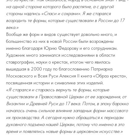
на одной стороне которого было распятие, а с другой
стороны надпись «Спаси и сохрани». Я же старался
возродить те формы, которые существовали в России до 17
века.»
Вообще же форм и видов существует довольно много, и
большинство из них в новой России были возрождены
именно благодаря Юрию Федорову и его сотрудникам.
Художник много занимался исследованиями в области
ставрографии, науки о крестах, итогом чего явилась
вышедшая в 2000 году по благословению Патриарха
Московского и Всея Руси Алексия II книга «Образ креста»,
посвященная истории и символике этих изделий.
«Я старался и стараюсь вернуть те формы, которые
существовали в Православной Церкви от ее зарождения, от
Византии и Древней Руси до 17 века. Потом, в эпоху барокко
началось очень сильное влияние западных форми массового
их производства. А сегодня нужно обращаться к периодам
духовного подъема нашей Церкви, потому что именно в это
время и появлялись новые формы в церковном искусстве.»