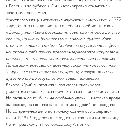
в России и за рубежом. Они неоднократно отмечались
почетными дипломами.
Художник-ювелир занимается церковным искусством с 1979
года, Вот что поведал мастер о себе и своей мастерской.
«Семья у меня была совершенно советская. Я был в детстве
крещен, но иконы были спрятаны далеко в буфете. Хотя
атеистом я никогда не был. Вообще по образования я физик,
но, сколько себя помню, всегда интересовался искусством,
рисовал, что-то делал, занимался ювелирными изделиями.
Потом заинтересовался древнерусской мелкой пластикой.
Увидев впервые резные иконы, кресты, я почувствовал ту
духовную силу, которая от этих вещей исходила.»
Вскоре Юрий Анатольевич попытался скопировать
увиденные образцы древнерусского ювелирного искусства.
Но первые опыты были не особенно удачны, выходило вроде
бы похоже, только благодати от этих изделий не исходило.
Но со временем дело потихоньку сдвинулось с мертвой
точки. В 1979 году работы Федорова показали митрополиту
Ленинградскому и Новгородскому Антонию.