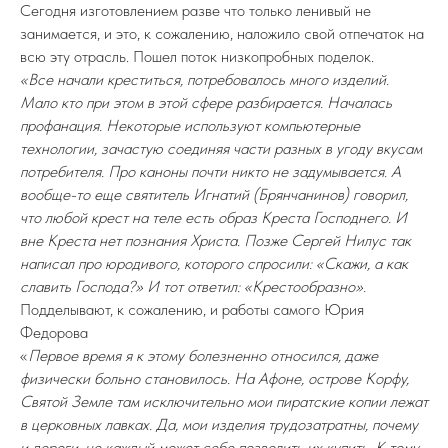
Сегодня изготовлением разве что только ленивый не
занимается, и это, к сожалению, наложило свой отпечаток на
всю эту отрасль. Пошел поток низкопробных поделок.
«Все начали креститься, потребовалось много изделий.
Мало кто при этом в этой сфере разбирается. Началась
профанация. Некоторые используют компьютерные
технологии, зачастую соединяя части разных в угоду вкусам
потребителя. Про каноны почти никто не задумывается. А
вообще-то еще святитель Игнатий (Брянчанинов) говорил,
что любой крест на теле есть образ Креста Господнего. И
вне Креста нет познания Христа. Позже Сергей Нилус так
написал про юродивого, которого спросили: «Скажи, а как
славить Господа?» И тот ответил: «Крестообразно».
Подделывают, к сожалению, и работы самого Юрия
Федорова
«
Первое время я к этому болезненно относился, даже
физически больно становилось. На Афоне, острове Корфу,
Святой Земле там исключительно мои пиратские копии лежат
в церковных лавках. Да, мои изделия трудозатратны, почему
и дороги, не каждый может себе позволить их купить. К тому