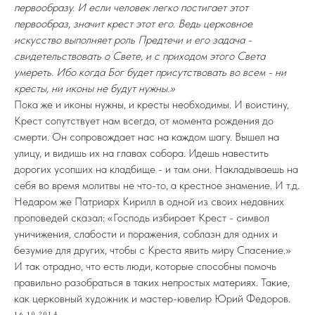
первообразу. И если человек легко постигает этот
первообраз, значит крест этот его. Ведь церковное
искусство выполняет роль Предтечи и его задача -
свидетельствовать о Свете, и с приходом этого Света
умереть. Ибо когда Бог будет присутствовать во всем - ни
кресты, ни иконы не будут нужны.»
Пока же и иконы нужны, и кресты необходимы. И воистину,
Крест сопутствует нам всегда, от момента рождения до
смерти. Он сопровождает нас на каждом шагу. Вышел на
улицу, и видишь их на главах собора. Идешь навестить
дорогих усопших на кладбище - и там они. Накладываешь на
себя во время молитвы не что-то, а крестное знамение. И т.д.
Недаром же Патриарх Кирилл в одной из своих недавних
проповедей сказал: «Господь избирает Крест - символ
уничижения, слабости и поражения, соблазн для одних и
безумие для других, чтобы с Креста явить миру Спасение.»
И так отрадно, что есть люди, которые способны помочь
правильно разобраться в таких непростых материях. Такие,
как церковный художник и мастер-ювелир Юрий Федоров.
16.10.2014