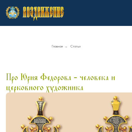
Главная
→
Статьи
Про Юрия Федорова - человека и
церковного художника