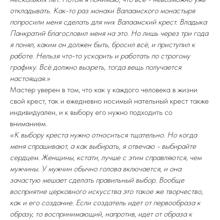
откладывать. Как-то раз монахи Валаамского монастыря
попросили меня сделать для них Валаамский крест. Владыка
Панкратий благословил меня на это. Но лишь через три года
я понял, каким он должен быть, бросил всё, и приступил к
работе. Нельзя что-то ускорить и работать по строгому
графику. Всё должно вызреть, тогда вещь получается
настоящая.»
Мастер уверен в том, что как у каждого человека в жизни
свой крест, так и ежедневно носимый нательный крест также
индивидуален, и к выбору его нужно подходить со
вниманием.
«К выбору креста нужно относиться тщательно. Но когда
меня спрашивают, а как выбирать, я отвечаю - выбирайте
сердцем. Женщины, кстати, лучше с этим справляются, чем
мужчины. У мужчин обычно голова включается, и она
зачастую мешает сделать правильный выбор. Вообще
восприятие церковного искусства это такое же творчество,
как и его создание. Если создатель идет от первообраза к
образу, то воспринимающий, напротив, идет от образа к