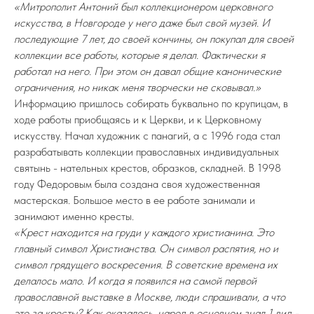
«Митрополит Антоний был коллекционером церковного
искусства, в Новгороде у него даже был свой музей. И
последующие 7 лет, до своей кончины, он покупал для своей
коллекции все работы, которые я делал. Фактически я
работал на него. При этом он давал общие канонические
ограничения, но никак меня творчески не сковывал.»
Информацию пришлось собирать буквально по крупицам, в
ходе работы приобщаясь и к Церкви, и к Церковному
искусству. Начал художник с панагий, а с 1996 года стал
разрабатывать коллекции православных индивидуальных
святынь - нательных крестов, образков, складней. В 1998
году Федоровым была создана своя художественная
мастерская. Большое место в ее работе занимали и
занимают именно кресты.
«Крест находится на груди у каждого христианина. Это
главный символ Христианства. Он символ распятия, но и
символ грядущего воскресения. В советские времена их
делалось мало. И когда я появился на самой первой
православной выставке в Москве, люди спрашивали, а что
это за кресты? Как оказалось, народ в основном знал 1 вид -