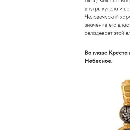
академик Н.П.Конд
внутрь купола и в
Человеческий хар
значение его власт
овладевает этой в
Во главе Креста
Небесное.