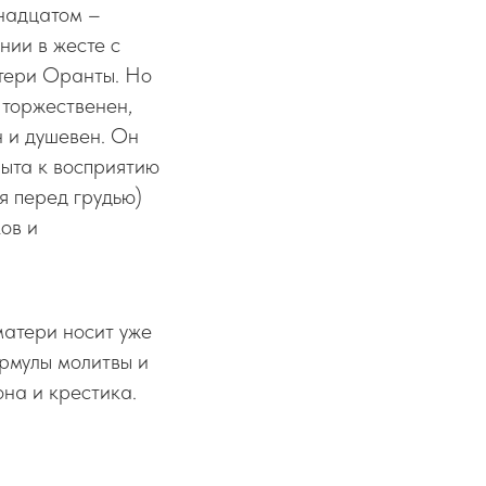
ннадцатом –
нии в жесте с
атери Оранты. Но
 торжественен,
н и душевен. Он
рыта к восприятию
я перед грудью)
ов и
матери носит уже
рмулы молитвы и
на и крестика.