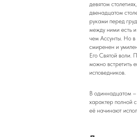
девятом столетиях
двенадцатом столе
руками перед гру
между ними есть 
чем Ассунты. Но в
смиренен и умилен
Его Святой воли. 
можно встретить е
исповедников.
В одиннадцатом –
характер полной с
её начинают испол