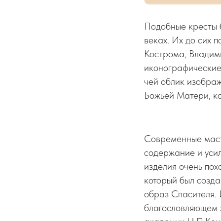
Подобные кресты 
веках. Их до сих п
Кострома, Владими
иконографические 
чей облик изображ
Божьей Матери, к
Современные масте
содержание и усил
изделия очень пох
который был созда
образ Спасителя. 
благословляющем ж