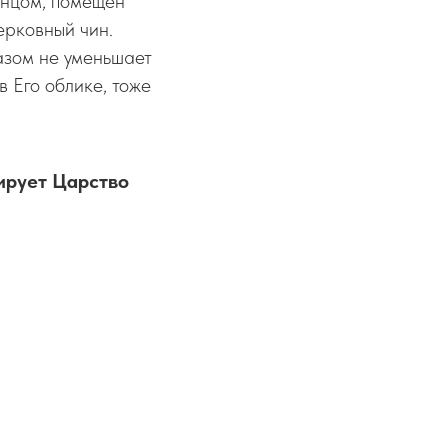
енцом, помещён
ерковный чин.
азом не уменьшает
в Его облике, тоже
ирует Царство