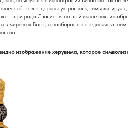
аков, он является в иконографии Византии как бы в
енчает собою всю церковную роспись, символизируя ц
актер при роды Спасителя на этой иконе никоим обр
и в мире как Бога , а наоборот, воссоединяясь с ним 
ластью.
 видно изображение херувима, которое символиз