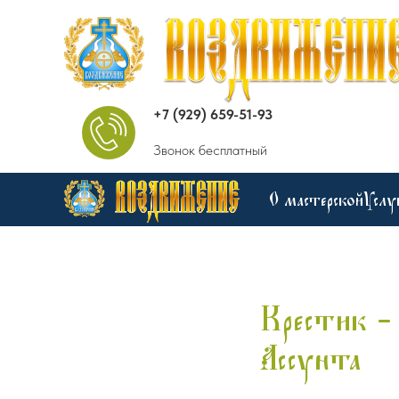
+7 (929) 659-51-93
Звонок бесплатный
О мастерской
Услу
Крестик -
Ассунта