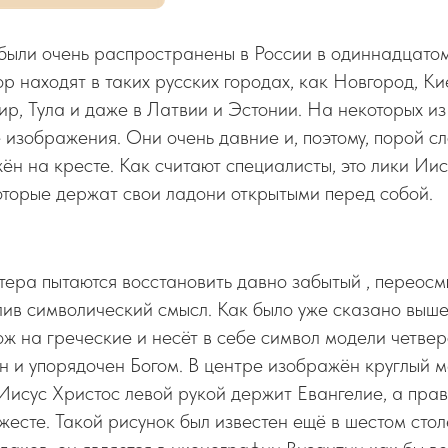
были очень распространены в России в одиннадцато
ор находят в таких русских городах, как Новгород, Ки
р, Тула и даже в Латвии и Эстонии. На некоторых из
изображения. Они очень давние и, поэтому, порой с
ён на кресте. Как считают специалисты, это лики Ии
оторые держат свои ладони открытыми перед собой.
ра пытаются восстановить давно забытый , переосмы
ив символический смысл. Как было уже сказано выше
ож на греческие и несёт в себе символ модели четвер
н и упорядочен Богом. В центре изображён круглый м
Иисус Христос левой рукой держит Евангелие, а пра
есте. Такой рисунок был известен ещё в шестом стол