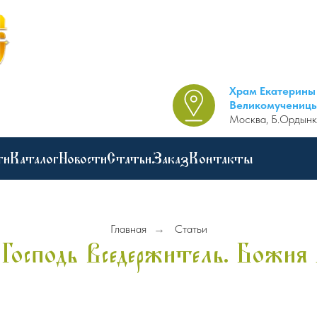
Храм Екатерины
Великомучениц
Москва, Б.Ордынк
ги
Каталог
Новости
Статьи
Заказ
Контакты
Главная
→
Статьи
 Господь Вседержитель. Божия