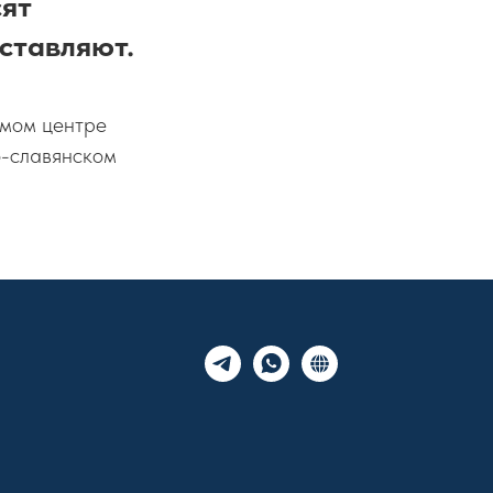
сят
ставляют.
амом центре
о-славянском