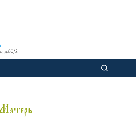
ы
а, д.60/2
 Матерь