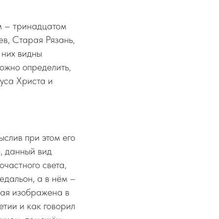
м – тринадцатом
ев, Старая Рязань,
 них видны
ложно определить,
суса Христа и
слив при этом его
, данный вид
очастного света,
едальон, а в нём –
вая изображена в
етии и как говорил