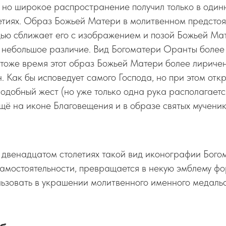
, но широкое распространение получил только в оди
тиях. Образ Божьей Матери в молитвенном предстоя
дью сближает его с изображением и позой Божьей М
и небольшое различие. Вид Богоматери Оранты более
 тоже время этот образ Божьей Матери более лириче
. Как бы исповедует самого Господа, но при этом отк
Подобный жест (но уже только одна рука располагаетс
щё на иконе Благовещения и в образе святых мученик
 двенадцатом столетиях такой вид иконографии Бого
амостоятельности, превращается в некую эмблему фо
ьзовать в украшении молитвенного именного медальо