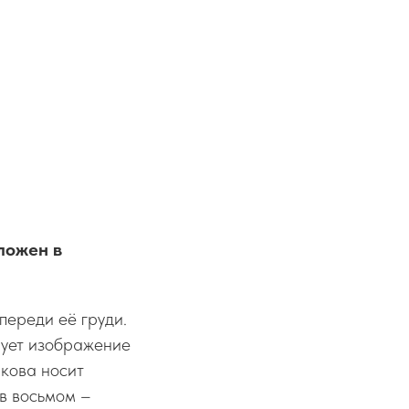
ложен в
переди её груди.
рует изображение
кова носит
в восьмом –