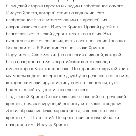
С лицевой стороны креста мы видим изображение самого
Иисуса Христа, который стоит на подножии. Это
изображение Его считается одним из древнейших
сохранившихся ликов Иисуса Христа. Правой рукой он
благословляет, а левой держит текст Евангелия. Эта
иконографическая разновидность носит название Господа
Вседержителя. В Византии его называли Христос
Поручитель, Спас Халкит (по аналогии с иконой, которой
была начертана на Халкопратийских вортах дворца
императора в Константинополе. На странице открытой книги
мы можем видеть начертание двух букв греческого алфавита,
которые символизируют истину самого Евангелия, суть
божественной сущности Господа нашего.
Над главой Христа Спасителя виден похожий на греческий
крестик, символизирующий его искупительные страдания.
Это изображение было характерно для внешнего вида
крестов 7 – 11 столетий. По краю горизонтальной балки
начертано имя Иисуса Христа.