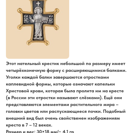
Этот нательный крестик небольшой по размеру имеет
четырёхконечную форму с расширяющимися балками.
Уголки каждой балки завершаются отростками
каплевидной формы, которые означают капельки
Христовой крови, которая была пролита им на кресте
(в России эти отростки называют слёзками). Ещё они
представляются элементами растительного мира –
головки цветов или распускающиеся почки. Подобный
внешний вид был очень свойственен изображениям
креста в 7 – 12 веках.
Размер и вес: 30×18 мм/~ 4,1 гр