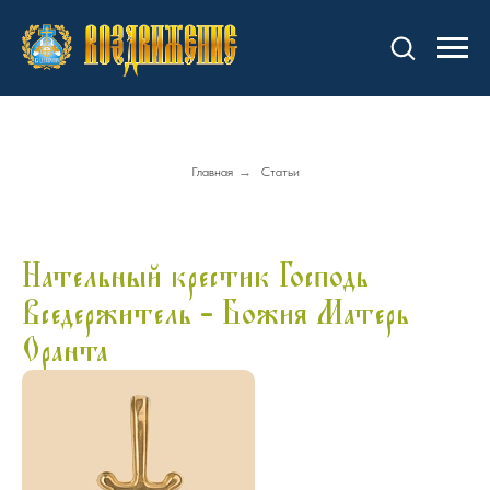
Главная
→
Статьи
Нательный крестик Господь
Вседержитель - Божия Матерь
Оранта