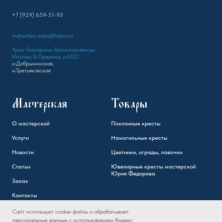
+7 (929) 659-51-93
matushka_maria@inbox.ru
Храм Екатерины Великомученицы
Москва, Б.Ордынка, д.60/2
м.Добрынинская,
м.Третьяковская
Мастерская
Товары
О мастерской
Поклонные кресты
Услуги
Намогильные кресты
Новости
Цветники, ограды, лавочки
Статьи
Ювелирные кресты мастерской
Юрия Федорова
Заказ
Контакты
Сайт использует cookie-файлы и обрабатывает
персональные данные с использованием Яндекс