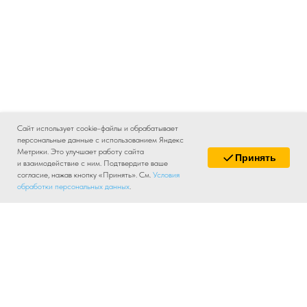
Сайт использует cookie-файлы и обрабатывает
персональные данные с использованием Яндекс
Метрики. Это улучшает работу сайта
Принять
и взаимодействие с ним. Подтвердите ваше
согласие, нажав кнопку «Принять». См.
Условия
обработки персональных данных
.