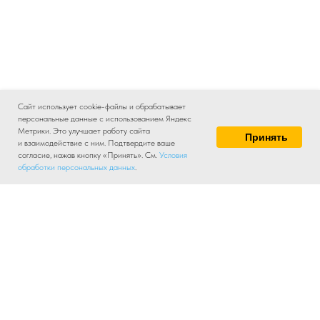
Сайт использует cookie-файлы и обрабатывает
персональные данные с использованием Яндекс
Метрики. Это улучшает работу сайта
Принять
и взаимодействие с ним. Подтвердите ваше
согласие, нажав кнопку «Принять». См.
Условия
обработки персональных данных
.