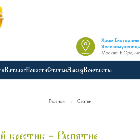
Храм Екатерины
Великомучениц
Москва, Б.Ордынк
ги
Каталог
Новости
Статьи
Заказ
Контакты
Главная
→
Статьи
й крестик - Распятие