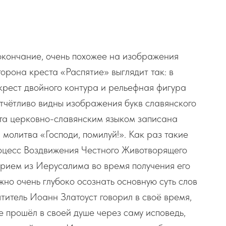
окончание, очень похожее на изображения
орона креста «Распятие» выглядит так: в
крест двойного контура и рельефная фигура
отчётливо видны изображения букв славянского
та церковно-славянским языком записана
молитва «Господи, помилуй!». Как раз такие
роцесс Воздвижения Честного Животворящего
рием из Иерусалима во время получения его
но очень глубоко осознать основную суть слов
титель Иоанн Златоуст говорил в своё время,
уже прошёл в своей душе через саму исповедь,