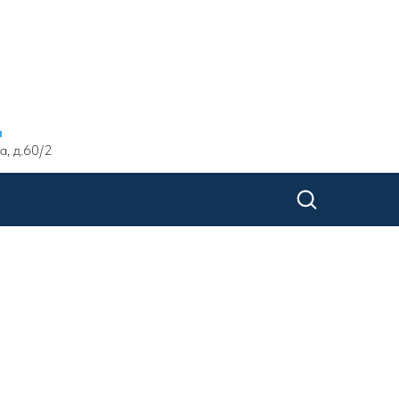
ы
а, д.60/2