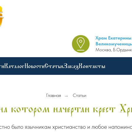
Храм Екатерины
Великомучениц
Москва, Б.Ордынк
ги
Каталог
Новости
Статьи
Заказ
Контакты
Главная
→
Статьи
на котором начертан крест Хри
тно было язычникам христианство и любое напоминан