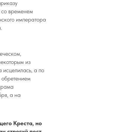
приказу
о со временем
анского императора
.
еческом,
некоторым из
а исцелилась, а по
а обретением
 храма
ря, а на
его Креста, но
н строгий пост.