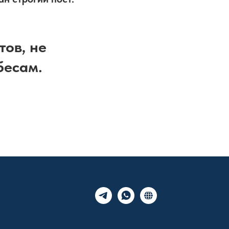
тов, не
бесам.