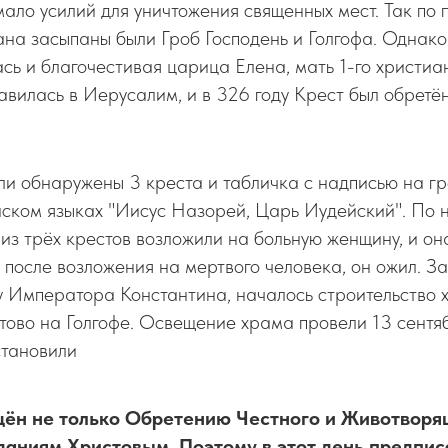
ало усилий для уничтожения священных мест. Так по 
на засыпаны были Гроб Господень и Голгофа. Однак
сь и благочестивая царица Елена, мать 1-го христи
вилась в Иерусалим, и в 326 году Крест был обретён
и обнаружены 3 креста и табличка с надписью на гр
йском языках "Иисус Назорей, Царь Иудейский". По 
 из трёх крестов возложили на больную женщину, и он
 после возложения на мертвого человека, он ожил. З
у Императора Константина, началось строительство
ово на Голгофе. Освещение храма провели 13 сентяб
становили
ён не только Обретению Честного и Животворящ
даниям Христовым. Поэтому в этот день предписа