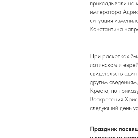
прикладывали не м
императора Адриа
ситуация изменила
Константина напра
При раскопках был
латинском и евре
свидетельств один
другим сведениям,
Креста, по приказ
Воскресения Христ
следующий день у
Праздник посвящ
и крестным стра