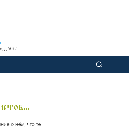
ы
а, д.60/2
стов...
ие о нём, что те