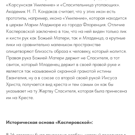
«Корсунская Умиление» и «Спасительница утопающих».
Академик Н. П. Кондаков считает, что у этих икон есть
прототипы, например, икона «Умиление», которая находится
в церкви Марии Маджиоре из города Флоренция. Отличие
Касперовской заключено в том, что на ней виден только лик
и кисти рук как Божьей Матери, так и Младенца, а крупные
лики на сравнительно маленьком пространстве
олицетворяют близость образа к человеку, который молится.
Правая рука Божией Матери держит не Спасителя, а тот
свиток, который Младенец держит в своей правой руке и
является так называемой охранной грамотой истины
Евангелия, ну а в союзе со второй своей рукой Иисуса
Христа, получается вид креста и тем самым он как бы
указывает на ту Жертву Спасителя, которая была принесена
им на Кресте.
Историческая основа «Касперовской»:
В 16 столетии была привезена сербом, который поселился в