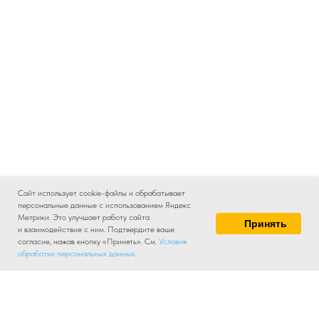
Сайт использует cookie-файлы и обрабатывает
персональные данные с использованием Яндекс
Метрики. Это улучшает работу сайта
Принять
и взаимодействие с ним. Подтвердите ваше
согласие, нажав кнопку «Принять». См.
Условия
обработки персональных данных
.