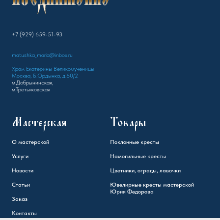
+7 (929) 659-51-93
matushka_maria@inbox.ru
Храм Екатерины Великомученицы
Москва, Б.Ордынка, д.60/2
м.Добрынинская,
м.Третьяковская
Мастерская
Товары
О мастерской
Поклонные кресты
Услуги
Намогильные кресты
Новости
Цветники, ограды, лавочки
Статьи
Ювелирные кресты мастерской
Юрия Федорова
Заказ
Контакты