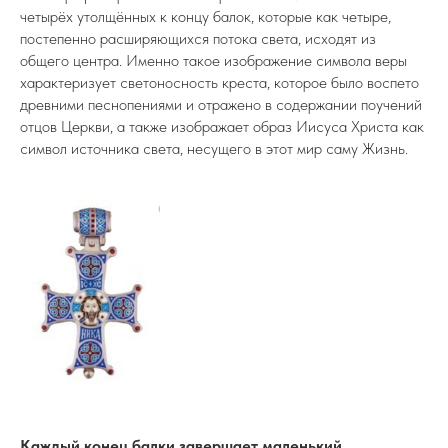
четырёх утолщённых к концу балок, которые как четыре,
постепенно расширяющихся потока света, исходят из
общего центра. Именно такое изображение символа веры
характеризует светоносность креста, которое было воспето
древними песнопениями и отражено в содержании поучений
отцов Церкви, а также изображает образ Иисуса Христа как
символ источника света, несущего в этот мир саму Жизнь.
Каждый конец балки завершает маленький