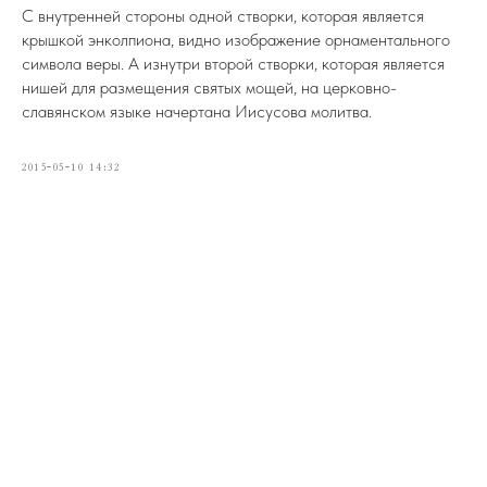
С внутренней стороны одной створки, которая является
крышкой энколпиона, видно изображение орнаментального
символа веры. А изнутри второй створки, которая является
нишей для размещения святых мощей, на церковно-
славянском языке начертана Иисусова молитва.
2015-05-10 14:32