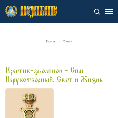
Главная
→
Статьи
Крестик-эколпион - Спас
Нерукотворный. Свет и Жизнь