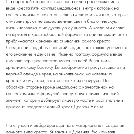
На обратной стороне энколпиона видно расположение в
виде креста пяти круглых медальонов, внутри которых на
греческом языке начертаны слова «свет» и «жизнь», которые
символизируют не вещественный свет и биологическую
жизнь человека, а их духовную сущность. А когда эти слова
начертаны в крестообразной формуле, то они автоматически
приближаются к значению символики самого креста.
Соединения подобных понятий в один знак только усиливают
его значение и действие. Именно поэтому, формула в виде
символа веры распространилась по всей Византии и
христианскому Востоку. Её изображение присутствовало на
верхней одежде иерея, на энколпионах, на нательных
крестах и амулетах, изготовленных из папируса. На
обратной стороне кроме медальона с начертанной на
греческом языке формулой, присутствует символический
элемент, который дублирует лицевую часть и растительный
орнамент, представляющий крест Древом Жизни.
Не случаен и выбор драгоценного материала для создания
данного вида креста. Византия и Древняя Русь считали