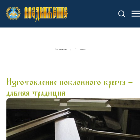
Главная
→
Статьи
Изготовление поклонного креста –
давняя традиция