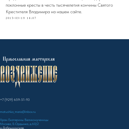
поклонные кресты в честь тысячелетия кончины Святого
Крестителя Владимира на нашем сайте.
2015-03-19 14:07
+7 (929) 659-51-93
matushka_maria@inbox.ru
Храм Екатерины Великомученицы
Москва, Б.Ордынка, д.60/2
м.Добрынинская,