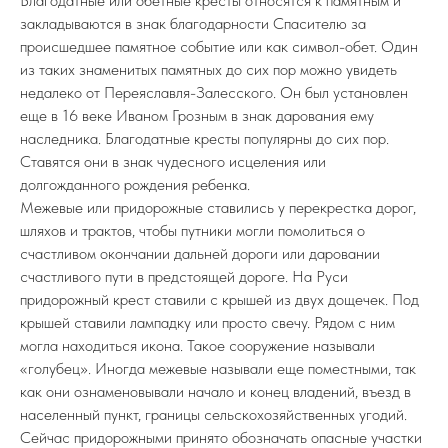
Благодатные или обетные кресты относятся к памятным и
закладываются в знак благодарности Спасителю за
происшедшее памятное событие или как символ-обет. Один
из таких знаменитых памятных до сих пор можно увидеть
недалеко от Переяславля-Залесского. Он был установлен
еще в 16 веке Иваном Грозным в знак дарования ему
наследника. Благодатные кресты популярны до сих пор.
Ставятся они в знак чудесного исцеления или
долгожданного рождения ребенка.
Межевые или придорожные ставились у перекрестка дорог,
шляхов и трактов, чтобы путники могли помолиться о
счастливом окончании дальней дороги или даровании
счастливого пути в предстоящей дороге. На Руси
придорожный крест ставили с крышей из двух дощечек. Под
крышей ставили лампадку или просто свечу. Рядом с ним
могла находиться икона. Такое сооружение называли
«голубец». Иногда межевые называли еще поместными, так
как они ознаменовывали начало и конец владений, въезд в
населенный пункт, границы сельскохозяйственных угодий.
Сейчас придорожными принято обозначать опасные участки