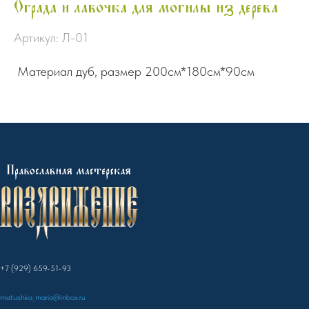
Ограда и лавочка для могилы из дерева
Артикул:
Л-01
Материал дуб, размер 200см*180см*90см
+7 (929) 659-51-93
matushka_maria@inbox.ru