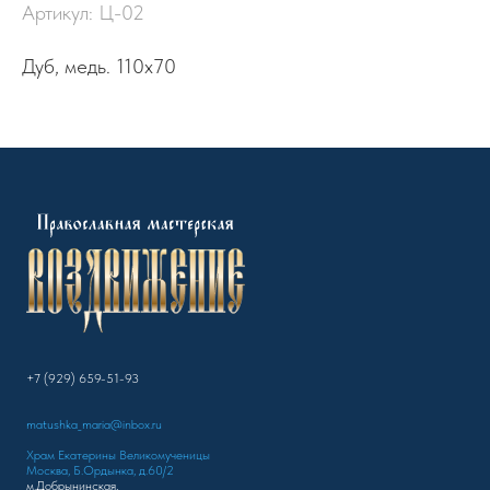
Артикул:
Ц-02
Дуб, медь. 110х70
+7 (929) 659-51-93
matushka_maria@inbox.ru
Храм Екатерины Великомученицы
Москва, Б.Ордынка, д.60/2
м.Добрынинская,