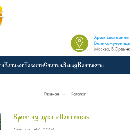
Храм Екатерины
Великомучениц
Москва, Б.Ордынк
ги
Каталог
Новости
Статьи
Заказ
Контакты
Главная
→
Каталог
Крест из дуба «Плетенка»
Артикул:
НК-0094