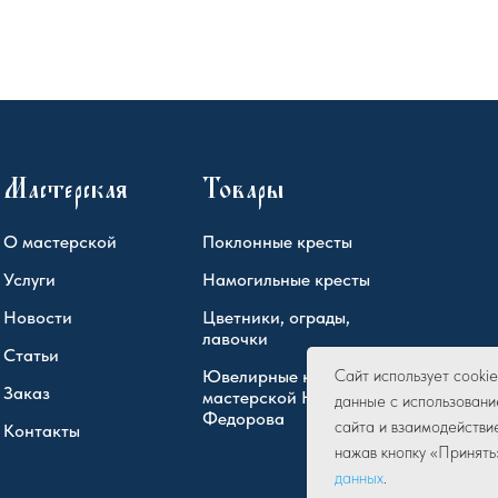
Мастерская
Товары
О мастерской
Поклонные кресты
Услуги
Намогильные кресты
Новости
Цветники, ограды,
лавочки
Статьи
Ювелирные кресты
Сайт использует cook
Заказ
мастерской Юрия
данные с использовани
Федорова
сайта и взаимодействи
Контакты
нажав кнопку «Принять
данных
.