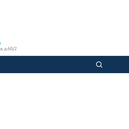
ы
а, д.60/2