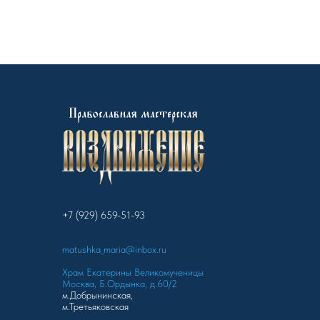
+7 (929) 659-51-93
matushka_maria@inbox.ru
Храм Екатерины Великомученицы
Москва, Б.Ордынка, д.60/2
м.Добрынинская,
м.Третьяковская