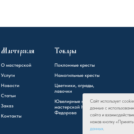
Мастерская
Товары
О мастерской
Поклонные кресты
Услуги
Намогильные кресты
Новости
Цветники, ограды,
лавочки
Статьи
Ювелирные кресты
Сайт использует cook
Заказ
мастерской Юрия
данные с использовани
Федорова
сайта и взаимодействи
Контакты
нажав кнопку «Принять
данных
.