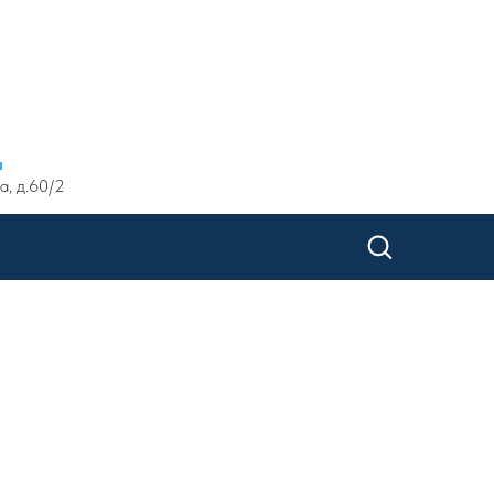
ы
а, д.60/2