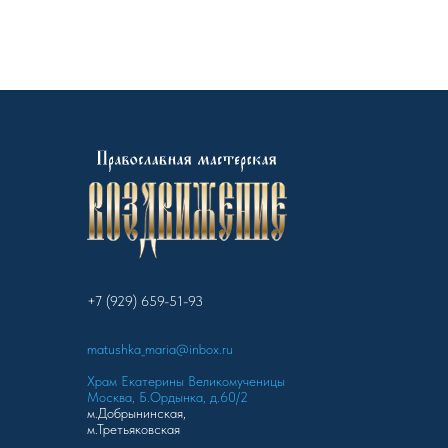
+7 (929) 659-51-93
matushka_maria@inbox.ru
Храм Екатерины Великомученицы
Москва, Б.Ордынка, д.60/2
м.Добрынинская,
м.Третьяковская