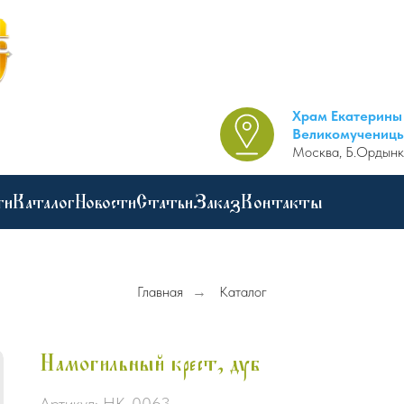
Храм Екатерины
Великомучениц
Москва, Б.Ордынк
ги
Каталог
Новости
Статьи
Заказ
Контакты
Главная
→
Каталог
Намогильный крест, дуб
Артикул:
НК-0063