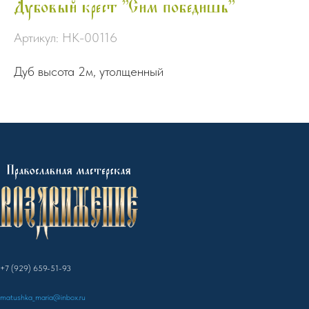
Дубовый крест "Сим победишь"
Артикул:
НК-00116
Дуб высота 2м, утолщенный
+7 (929) 659-51-93
matushka_maria@inbox.ru