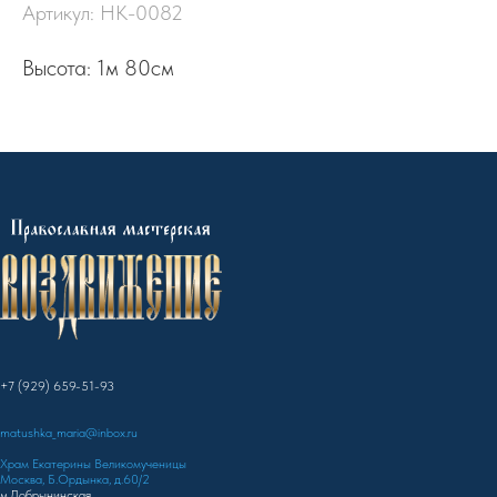
Артикул:
НК-0082
Высота: 1м 80см
+7 (929) 659-51-93
matushka_maria@inbox.ru
Храм Екатерины Великомученицы
Москва, Б.Ордынка, д.60/2
м.Добрынинская,