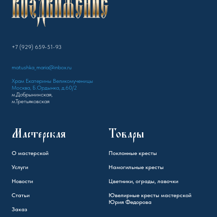
+7 (929) 659-51-93
matushka_maria@inbox.ru
Храм Екатерины Великомученицы
Москва, Б.Ордынка, д.60/2
м.Добрынинская,
м.Третьяковская
Мастерская
Товары
О мастерской
Поклонные кресты
Услуги
Намогильные кресты
Новости
Цветники, ограды, лавочки
Статьи
Ювелирные кресты мастерской
Юрия Федорова
Заказ