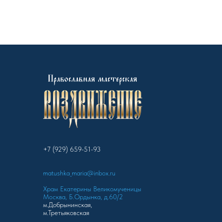
+7 (929) 659-51-93
matushka_maria@inbox.ru
Храм Екатерины Великомученицы
Москва, Б.Ордынка, д.60/2
м.Добрынинская,
м.Третьяковская