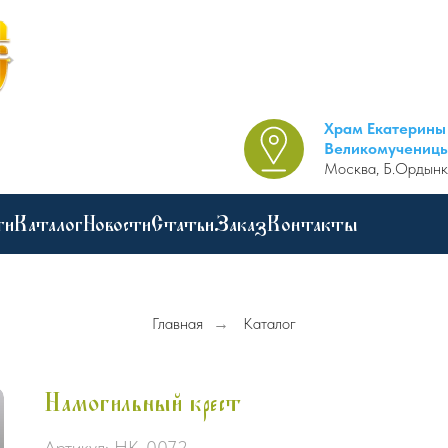
Храм Екатерины
Великомучениц
Москва, Б.Ордынк
ги
Каталог
Новости
Статьи
Заказ
Контакты
Главная
→
Каталог
Намогильный крест
Артикул:
НК-0072