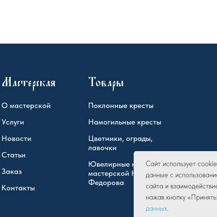
Мастерская
Товары
О мастерской
Поклонные кресты
Услуги
Намогильные кресты
Новости
Цветники, ограды,
лавочки
Статьи
Ювелирные кресты
Сайт использует cook
Заказ
мастерской Юрия
данные с использовани
Федорова
сайта и взаимодействи
Контакты
нажав кнопку «Принять
данных
.