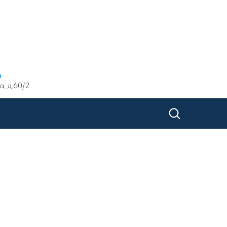
ы
а, д.60/2