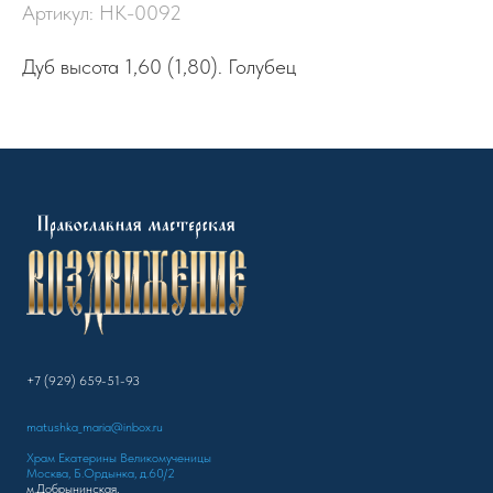
Артикул:
НК-0092
Дуб высота 1,60 (1,80). Голубец
+7 (929) 659-51-93
matushka_maria@inbox.ru
Храм Екатерины Великомученицы
Москва, Б.Ордынка, д.60/2
м.Добрынинская,