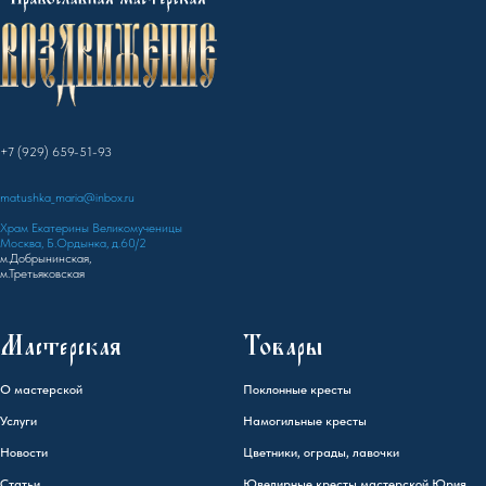
+7 (929) 659-51-93
matushka_maria@inbox.ru
Храм Екатерины Великомученицы
Москва, Б.Ордынка, д.60/2
м.Добрынинская,
м.Третьяковская
Мастерская
Товары
О мастерской
Поклонные кресты
Услуги
Намогильные кресты
Новости
Цветники, ограды, лавочки
Статьи
Ювелирные кресты мастерской Юрия