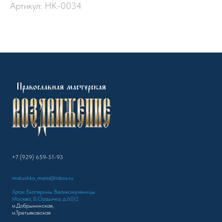
Артикул:
НК-0034
+7 (929) 659-51-93
matushka_maria@inbox.ru
Храм Екатерины Великомученицы
Москва, Б.Ордынка, д.60/2
м.Добрынинская,
м.Третьяковская