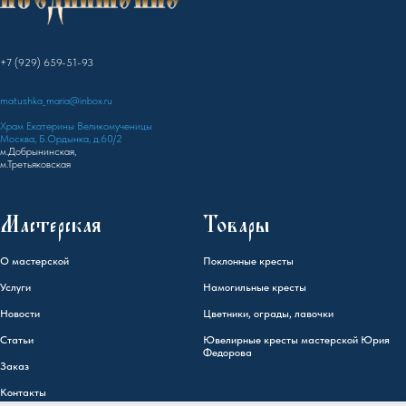
+7 (929) 659-51-93
matushka_maria@inbox.ru
Храм Екатерины Великомученицы
Москва, Б.Ордынка, д.60/2
м.Добрынинская,
м.Третьяковская
Мастерская
Товары
О мастерской
Поклонные кресты
Услуги
Намогильные кресты
Новости
Цветники, ограды, лавочки
Статьи
Ювелирные кресты мастерской Юрия
Федорова
Заказ
Контакты