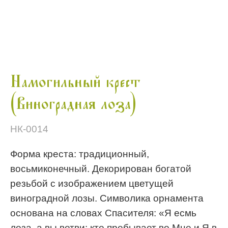
Намогильный крест
(Виноградная лоза)
НК-0014
Форма креста: традиционный,
восьмиконечный. Декорирован богатой
резьбой с изображением цветущей
виноградной лозы. Символика орнамента
основана на словах Спасителя: «Я есмь
лоза, а вы ветви; кто пребывает во Мне и Я в