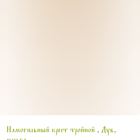
Намогильный крест тройной , Дуб,
резьба