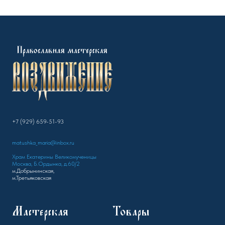
+7 (929) 659-51-93
matushka_maria@inbox.ru
Храм Екатерины Великомученицы
Москва, Б.Ордынка, д.60/2
м.Добрынинская,
м.Третьяковская
Мастерская
Товары