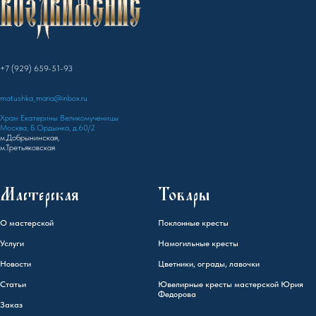
+7 (929) 659-51-93
matushka_maria@inbox.ru
Храм Екатерины Великомученицы
Москва, Б.Ордынка, д.60/2
м.Добрынинская,
м.Третьяковская
Мастерская
Товары
О мастерской
Поклонные кресты
Услуги
Намогильные кресты
Новости
Цветники, ограды, лавочки
Статьи
Ювелирные кресты мастерской Юрия
Федорова
Заказ