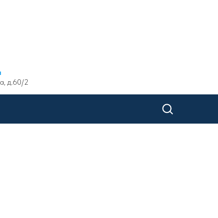
ы
а, д.60/2