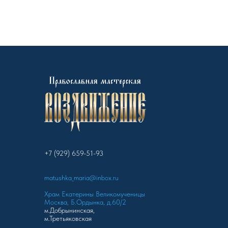
+7 (929) 659-51-93
matushka_maria@inbox.ru
Храм Екатерины Великомученицы
Москва, Б.Ордынка, д.60/2
м.Добрынинская,
м.Третьяковская