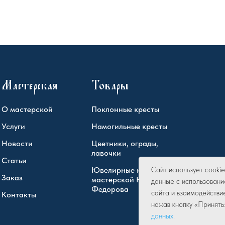
Мастерская
Товары
О мастерской
Поклонные кресты
Услуги
Намогильные кресты
Новости
Цветники, ограды,
лавочки
Статьи
Ювелирные кресты
Сайт использует cook
Заказ
мастерской Юрия
данные с использовани
Федорова
сайта и взаимодействи
Контакты
нажав кнопку «Принять
данных
.