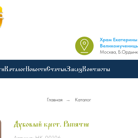
Храм Екатерины
Великомучениц
Москва, Б.Ордынк
ги
Каталог
Новости
Статьи
Заказ
Контакты
Главная
→
Каталог
Дубовый крест. Распятие
Артикул:
НК-00106