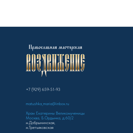
+7 (929) 659-51-93
matushka_maria@inbox.ru
Храм Екатерины Великомученицы
Москва, Б.Ордынка, д.60/2
м.Добрынинская,
м.Третьяковская