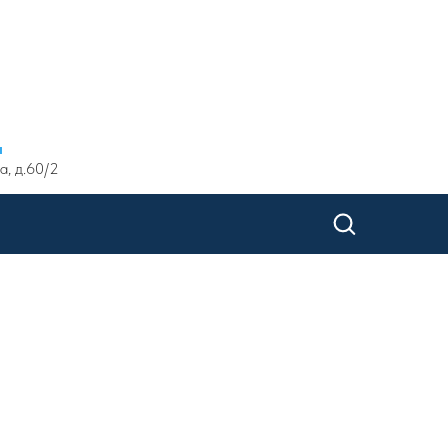
ы
а, д.60/2