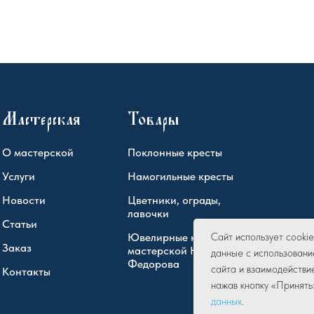
Мастерская
Товары
О мастерской
Поклонные кресты
Услуги
Намогильные кресты
Новости
Цветники, ограды,
лавочки
Статьи
Ювелирные кресты
Сайт использует cook
Заказ
мастерской Юрия
данные с использовани
Федорова
сайта и взаимодействи
Контакты
нажав кнопку «Принять
данных
.