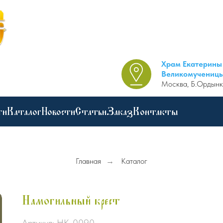
Храм Екатерины
Великомучениц
Москва, Б.Ордынк
ги
Каталог
Новости
Статьи
Заказ
Контакты
Главная
→
Каталог
Намогильный крест
Артикул:
НК-0090