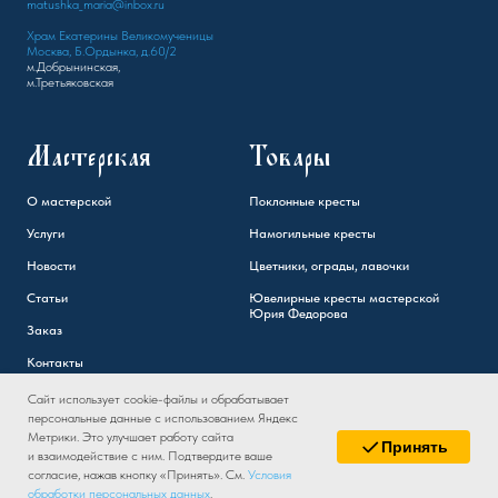
matushka_maria@inbox.ru
Храм Екатерины Великомученицы
Москва, Б.Ордынка, д.60/2
м.Добрынинская,
м.Третьяковская
Мастерская
Товары
О мастерской
Поклонные кресты
Услуги
Намогильные кресты
Новости
Цветники, ограды, лавочки
Статьи
Ювелирные кресты мастерской
Юрия Федорова
Заказ
Контакты
Сайт использует cookie-файлы и обрабатывает
персональные данные с использованием Яндекс
Метрики. Это улучшает работу сайта
Принять
и взаимодействие с ним. Подтвердите ваше
согласие, нажав кнопку «Принять». См.
Условия
обработки персональных данных
.