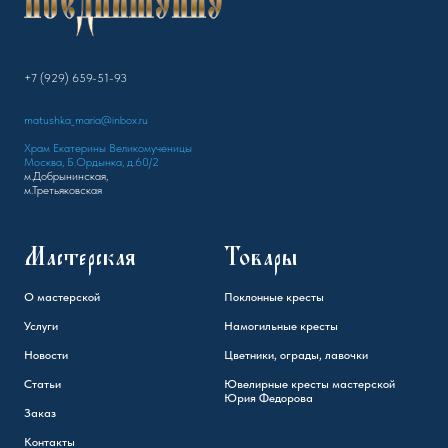
+7 (929) 659-51-93
matushka_maria@inbox.ru
Храм Екатерины Великомученицы
Москва, Б.Ордынка, д.60/2
м.Добрынинская,
м.Третьяковская
Мастерская
Товары
О мастерской
Поклонные кресты
Услуги
Намогильные кресты
Новости
Цветники, ограды, лавочки
Статьи
Ювелирные кресты мастерской
Юрия Федорова
Заказ
Контакты