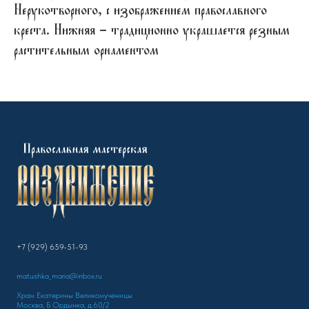
Нерукотворного, с изображением православного
креста. Нижняя – традиционно украшается резным
растительным орнаментом
+7 (929) 659-51-93
matushka_maria@inbox.ru
Храм Екатерины Великомученицы
Москва, Б.Ордынка, д.60/2