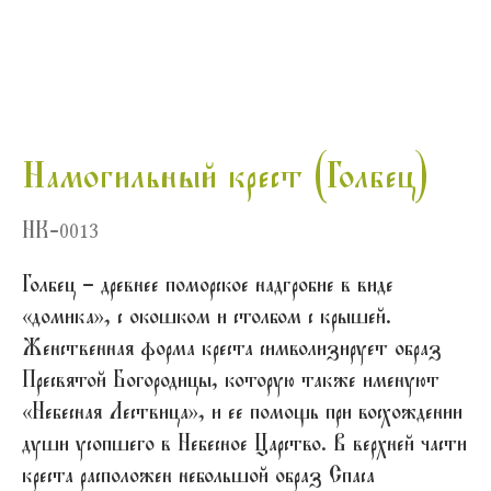
Намогильный крест (Голбец)
НК-0013
Голбец – древнее поморское надгробие в виде
«домика», с окошком и столбом с крышей.
Женственная форма креста символизирует образ
Пресвятой Богородицы, которую также именуют
«Небесная Лествица», и ее помощь при восхождении
души усопшего в Небесное Царство. В верхней части
креста расположен небольшой образ Спаса