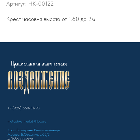
Артикул:
НК-00122
Крест часовня высота от 1.60 до 2м
+7 (929) 659-51-93
matushka_maria@inbox.ru
Храм Екатерины Великомученицы
Москва, Б.Ордынка, д.60/2
м.Добрынинская,