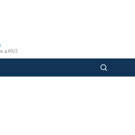
ы
а, д.60/2