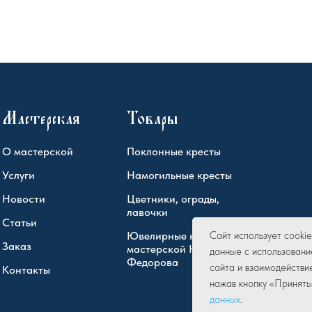
Мастерская
Товары
О мастерской
Поклонные кресты
Услуги
Намогильные кресты
Новости
Цветники, ограды,
лавочки
Статьи
Ювелирные кресты
Сайт использует cook
Заказ
мастерской Юрия
данные с использовани
Федорова
сайта и взаимодействи
Контакты
нажав кнопку «Принять
данных
.