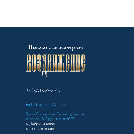
+7 (929) 659-51-93
matushka_maria@inbox.ru
Храм Екатерины Великомученицы
Москва, Б.Ордынка, д.60/2
м.Добрынинская,
м.Третьяковская