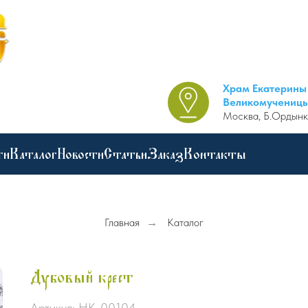
Храм Екатерины
Великомучениц
Москва, Б.Ордынк
ги
Каталог
Новости
Статьи
Заказ
Контакты
Главная
→
Каталог
Дубовый крест
Артикул:
НК-00104