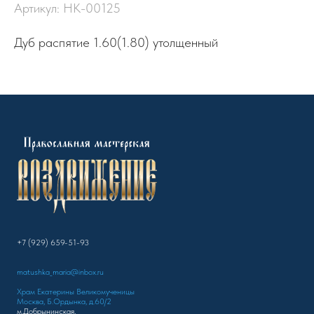
Артикул:
НК-00125
Дуб распятие 1.60(1.80) утолщенный
+7 (929) 659-51-93
matushka_maria@inbox.ru
Храм Екатерины Великомученицы
Москва, Б.Ордынка, д.60/2
м.Добрынинская,