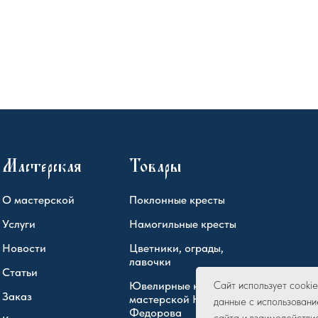
Мастерская
Товары
О мастерской
Поклонные кресты
Услуги
Намогильные кресты
Новости
Цветники, ограды,
лавочки
Статьи
Ювелирные кресты
Сайт использует cook
Заказ
мастерской Юрия
данные с использовани
Федорова