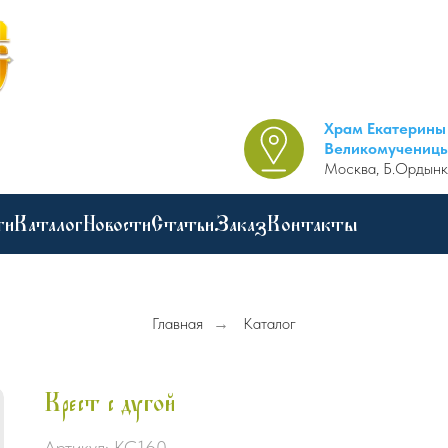
Храм Екатерины
Великомучениц
Москва, Б.Ордынк
ги
Каталог
Новости
Статьи
Заказ
Контакты
Главная
→
Каталог
Крест с дугой
Артикул:
КС160