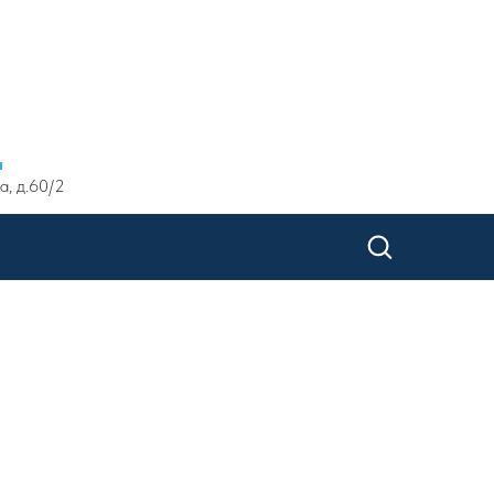
ы
а, д.60/2