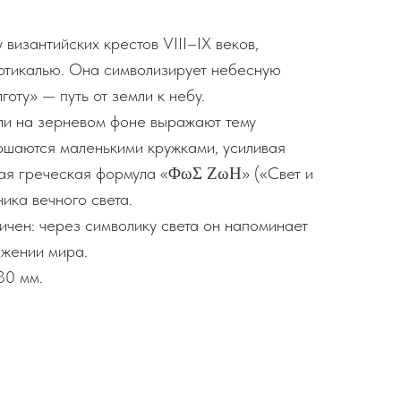
византийских крестов VIII–IX веков,
вертикалью. Она символизирует небесную
оту» — путь от земли к небу.
али на зерневом фоне выражают тему
ршаются маленькими кружками, усиливая
ая греческая формула «ΦωΣ ΖωΗ» («Свет и
ика вечного света.
ичен: через символику света он напоминает
ажении мира.
30 мм.