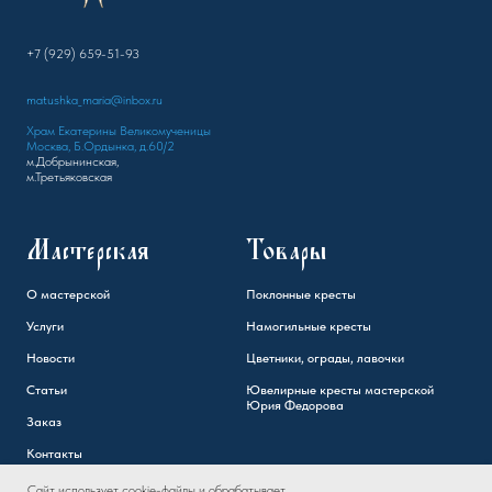
+7 (929) 659-51-93
matushka_maria@inbox.ru
Храм Екатерины Великомученицы
Москва, Б.Ордынка, д.60/2
м.Добрынинская,
м.Третьяковская
Мастерская
Товары
О мастерской
Поклонные кресты
Услуги
Намогильные кресты
Новости
Цветники, ограды, лавочки
Статьи
Ювелирные кресты мастерской
Юрия Федорова
Заказ
Контакты
Сайт использует cookie-файлы и обрабатывает