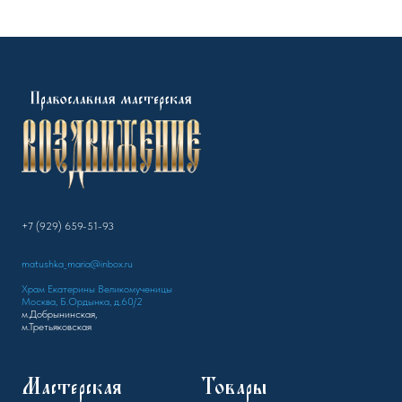
+7 (929) 659-51-93
matushka_maria@inbox.ru
Храм Екатерины Великомученицы
Москва, Б.Ордынка, д.60/2
м.Добрынинская,
м.Третьяковская
Мастерская
Товары