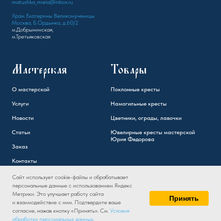
matushka_maria@inbox.ru
Храм Екатерины Великомученицы
Москва, Б.Ордынка, д.60/2
м.Добрынинская,
м.Третьяковская
Мастерская
Товары
О мастерской
Поклонные кресты
Услуги
Намогильные кресты
Новости
Цветники, ограды, лавочки
Статьи
Ювелирные кресты мастерской
Юрия Федорова
Заказ
Контакты
Сайт использует cookie-файлы и обрабатывает
персональные данные с использованием Яндекс
Метрики. Это улучшает работу сайта
Принять
и взаимодействие с ним. Подтвердите ваше
согласие, нажав кнопку «Принять». См.
Условия
обработки персональных данных
.