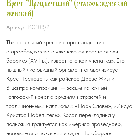
Крест "Процветший" (старообрядческий
женский)
Артикул:
КС108/2
This нательный крест воспроизводит тип
старообрядческого «женского» креста эпохи
барокко (XVII в.), известного как «лопатка». Его
пышный листовидный орнамент символизирует
Крест Господень как райское Древо Жизни.
В центре композиции — восьмиконечный
Голгофский крест с орудиями страстей и
традиционными надписями: «Царь Славы», «Иисус
Христос Победитель». Косая перекладина у
подножия трактуется как «мерило праведное»,
напоминая о покаянии и суде. На обороте