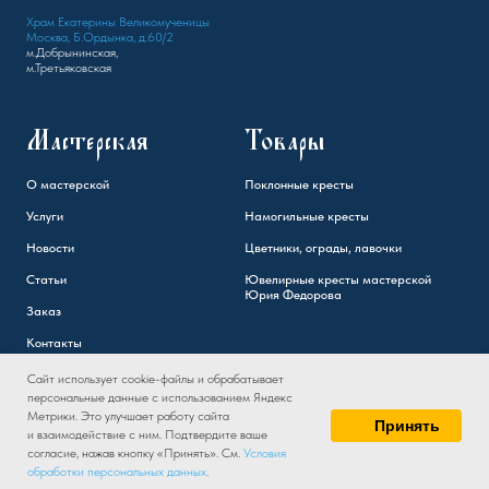
Храм Екатерины Великомученицы
Москва, Б.Ордынка, д.60/2
м.Добрынинская,
м.Третьяковская
Мастерская
Товары
О мастерской
Поклонные кресты
Услуги
Намогильные кресты
Новости
Цветники, ограды, лавочки
Статьи
Ювелирные кресты мастерской
Юрия Федорова
Заказ
Контакты
Сайт использует cookie-файлы и обрабатывает
персональные данные с использованием Яндекс
Метрики. Это улучшает работу сайта
Принять
и взаимодействие с ним. Подтвердите ваше
согласие, нажав кнопку «Принять». См.
Условия
обработки персональных данных
.