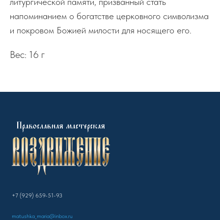
литургической памяти, призванный стать
напоминанием о богатстве церковного символизма
и покровом Божией милости для носящего его.
Вес: 16 г
+7 (929) 659-51-93
matushka_maria@inbox.ru