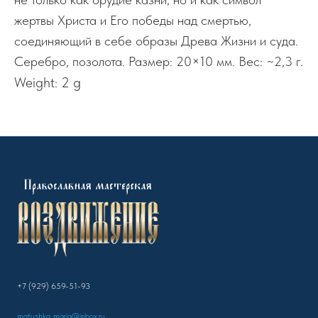
жертвы Христа и Его победы над смертью,
соединяющий в себе образы Древа Жизни и суда.
Серебро, позолота. Размер: 20×10 мм. Вес: ~2,3 г.
Weight: 2 g
+7 (929) 659-51-93
matushka_maria@inbox.ru