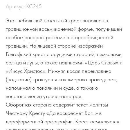
Артикул:
КС245
Этот небольшой нательный крест выполнен в
традиционной восьмиконечной форме, получившей
особое распространение в старообрядческой
традиции. На лицевой стороне изображён
Голгофский крест с орудиями страстей, символами
солнца и луны, а также надписями «Царь Славы» и
«Иисус Христос». Нижняя косая перекладина
(подножие) трактуется как «мерило праведное»,
напоминая о покаянии и суде, а также о
восстановлении утраченного рая.
Оборотная сторона содержит текст молитвы
Честному Кресту «Да воскреснет Бог…» в
дореформенной орфографии. Крест осмысляется
не только как орудие казни, но и как символ