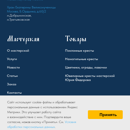
Храм Екатерины Великомученицы
Москва, Б.Ордынка, д.60/2
м.Добрынинская,
м.Третьяковская
Мастерская
Товары
О мастерской
Поклонные кресты
Услуги
Намогильные кресты
Новости
Цветники, ограды, лавочки
Статьи
Ювелирные кресты мастерской
Юрия Федорова
Заказ
Контакты
Сайт использует cookie-файлы и обрабатывает
персональные данные с использованием Яндекс
Метрики. Это улучшает работу сайта
Принять
и взаимодействие с ним. Подтвердите ваше
согласие, нажав кнопку «Принять». См.
Условия
обработки персональных данных
.