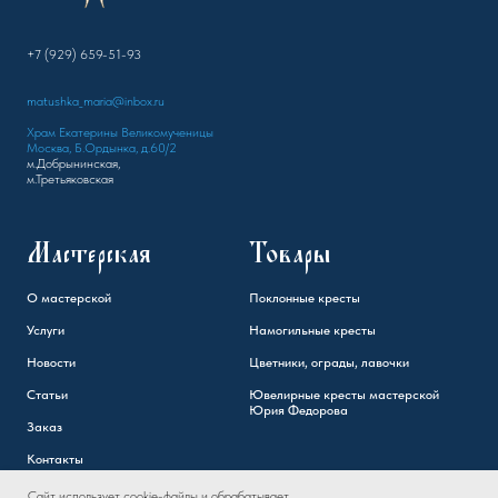
+7 (929) 659-51-93
matushka_maria@inbox.ru
Храм Екатерины Великомученицы
Москва, Б.Ордынка, д.60/2
м.Добрынинская,
м.Третьяковская
Мастерская
Товары
О мастерской
Поклонные кресты
Услуги
Намогильные кресты
Новости
Цветники, ограды, лавочки
Статьи
Ювелирные кресты мастерской
Юрия Федорова
Заказ
Контакты
Сайт использует cookie-файлы и обрабатывает