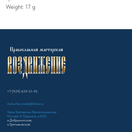
Weight: 17 g
+7 (929) 659-51-93
matushka_maria@inbox.ru
Храм Екатерины Великомученицы
Москва, Б.Ордынка, д.60/2
м.Добрынинская,
м.Третьяковская