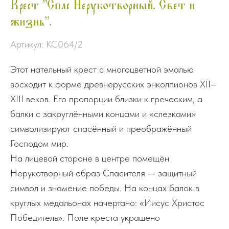
Крест "Спас Нерукотворный. Свет и
жизнь".
Артикул:
КС064/2
Этот нательный крест с многоцветной эмалью
восходит к форме древнерусских энколпионов XII–
XIII веков. Его пропорции близки к греческим, а
балки с закруглёнными концами и «слезками»
символизируют спасённый и преображённый
Господом мир.
На лицевой стороне в центре помещён
Нерукотворный образ Спасителя — защитный
символ и знамение победы. На концах балок в
круглых медальонах начертано: «Иисус Христос
Победитель». Поле креста украшено