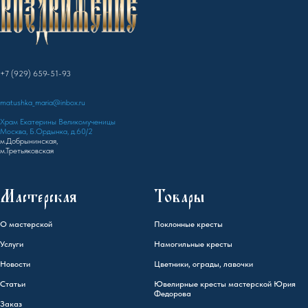
+7 (929) 659-51-93
matushka_maria@inbox.ru
Храм Екатерины Великомученицы
Москва, Б.Ордынка, д.60/2
м.Добрынинская,
м.Третьяковская
Мастерская
Товары
О мастерской
Поклонные кресты
Услуги
Намогильные кресты
Новости
Цветники, ограды, лавочки
Статьи
Ювелирные кресты мастерской Юрия
Федорова
Заказ